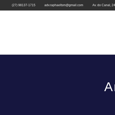
(27) 98137-1715
adv.raphaeltsm@gmail.com
Av. do Canal, 2
A