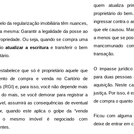
quem atualiza pri
proprietário do be
ingressar contra o an
elo da regularização imobiliária têm nuances,
que ele causou. Mas
a mesma: Garantir a legalidade da posse ao
a menos que se pos
propriedade. Ou seja, quando se compra uma
mancomunado com 
rio
atualizar a escritura
e transferir o bem
transação.
tário.
O impasse jurídico
 estabelece que só é proprietário aquele que
para duas pessoas 
mento de compra e venda no Cartório de
aquisição. Neste ca
s (RGI) e, para isso, você não depende mais
justiça. Por isso, é
 do mais, se você demorar para registrar a
de compra o quanto 
el, assumirá as consequências de eventual
r, quando este aplica o golpe da
“venda
Ficou com alguma 
 o mesmo imóvel é negociado com
deixe de entrar em c
ntes.