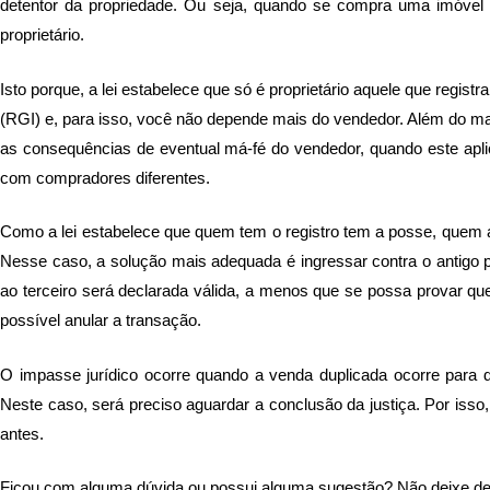
detentor da propriedade. Ou seja, quando se compra uma imóvel
proprietário.
Isto porque, a lei estabelece que só é proprietário aquele que regi
(RGI) e, para isso, você não depende mais do vendedor. Além do ma
as consequências de eventual má-fé do vendedor, quando este apl
com compradores diferentes.
Como a lei estabelece que quem tem o registro tem a posse, quem at
Nesse caso, a solução mais adequada é ingressar contra o antigo p
ao terceiro será declarada válida, a menos que se possa provar
possível anular a transação.
O impasse jurídico ocorre quando a venda duplicada ocorre para 
Neste caso, será preciso aguardar a conclusão da justiça. Por isso
antes.
Ficou com alguma dúvida ou possui alguma sugestão? Não deixe de 