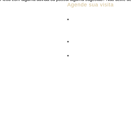
Agende sua visita
Av. do Canal, 245, sala 302
Costa Office
(27) 98137-1517
adv.raphaeltsm@gmail.co