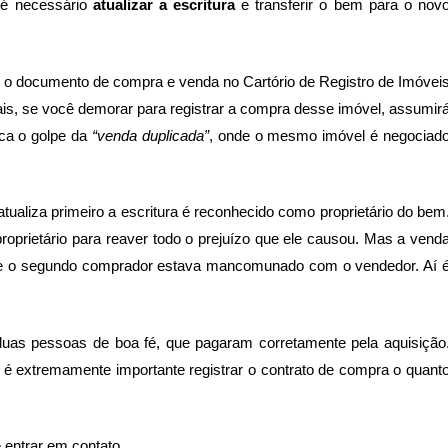
 é necessário
atualizar a escritura
e transferir o bem para o nov
stra o documento de compra e venda no Cartório de Registro de Imóvei
is, se você demorar para registrar a compra desse imóvel, assumir
ica o golpe da
“venda duplicada”
, onde o mesmo imóvel é negociad
ualiza primeiro a escritura é reconhecido como proprietário do bem
roprietário para reaver todo o prejuízo que ele causou. Mas a vend
 que o segundo comprador estava mancomunado com o vendedor. Aí 
duas pessoas de boa fé, que pagaram corretamente pela aquisição
, é extremamente importante registrar o contrato de compra o quant
entrar em contato.