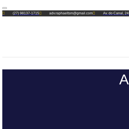
Alternar
(27) 98137-1715
adv.raphaeltsm@gmail.com
Av. do Canal, 24
navegação
A