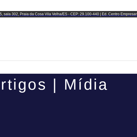
5, sala 302, Praia da Cosa Vila Velha/ES - CEP: 29.100-440 | Ed. Centro Empresar
rtigos | Mídia