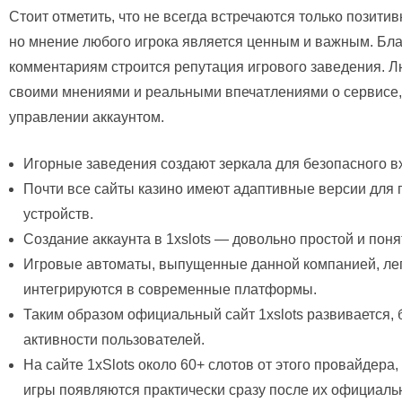
Стоит отметить, что не всегда встречаются только позити
но мнение любого игрока является ценным и важным. Бл
комментариям строится репутация игрового заведения. Л
своими мнениями и реальными впечатлениями о сервисе,
управлении аккаунтом.
Игорные заведения создают зеркала для безопасного в
Почти все сайты казино имеют адаптивные версии для
устройств.
Создание аккаунта в 1xslots — довольно простой и пон
Игровые автоматы, выпущенные данной компанией, ле
интегрируются в современные платформы.
Таким образом официальный сайт 1xslots развивается, 
активности пользователей.
На сайте 1xSlots около 60+ слотов от этого провайдера
игры появляются практически сразу после их официальн