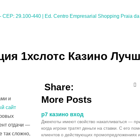
 - CEP: 29.100-440 | Ed. Centro Empresarial Shopping Praia da
ация 1хслотс Казино Луч
Share:
More Posts
ами и
ый сайт
р7 казино вход
гровых
Джекпоты имеют свойство накапливаться — пр
ент отдачи —
когда игроки тратят деньги на ставки. С его 
е так сложно,
клиентов о действующих промопредложениях и