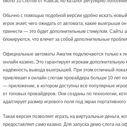
около 10 слотов от Rabcat, но каталог регулярно пополняе
Обычно с помощью подобной версии удобно искать новый 
игрок знает, чего ожидать от автомата, какие выигрыши о
принести — это будет дополнительным стимулом. Сайты 
блокируются, что влечет за собой дополнительные пробле
Официальные автоматы Аматик подключаются только к 
онлайн казино. Это гарантирует игрокам дополнительную 
надёжность вывода выигрышей. При этом отличный показ
привлекает к онлайн слотам провайдера больше 10 лет под
— приложение, в котором доступны все популярные игро
от топовых провайдеров. Они созданы по технологии, кот
адаптирует размер игрового поля под экран портативного 
Такая версия позволяет играть на виртуальные деньги, к
предоставляет само казино. Для запуска демо-слота на 