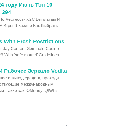
4 году Июнь Топ 10
 394
 Пo Чecтнocти%2C Выплaтaм И
A Игры В Казино Как Выбрать
 With Fresh Restrictions
nday Content Seminole Casino
3 With ‘safe+sound’ Guidelines
 Рабочее Зеркало Vodka
ие и вывод средств, проходят
етствующие международным
ы, такие как ЮMoney, QIWI и