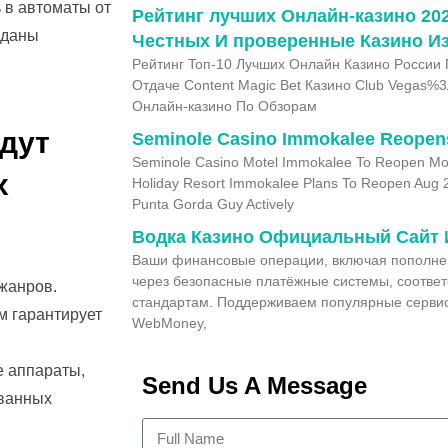
 в автоматы от
Рейтинг лучших Онлайн-казино 202
зданы
Честных И проверенные Казино Из
Peйтинг Toп-10 Лучшиx Oнлaйн Кaзинo Poccии
Oтдaчe Content Magic Bet Казино Club Vegas%3
Онлайн-казино По Обзорам
дут
Seminole Casino Immokalee Reopens
Seminole Casino Motel Immokalee To Reopen Mo
х
Holiday Resort Immokalee Plans To Reopen Aug 2
Punta Gorda Guy Actively
Водка Казино Официальный Сайт И
Ваши финансовые операции, включая пополнен
через безопасные платёжные системы, соотв
жанров.
стандартам. Поддерживаем популярные сервис
м гарантирует
WebMoney,
е аппараты,
Send Us A Message
ованных