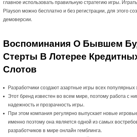
главное использовать правильную стратегию игры. Играть
Playson можно бесплатно и без регистрации, для этого со
демоверсии.
Воспоминания О Бывшем Бу
Стерты В Лотерее Кредитны
Слотов
Разработчики создают азартные игры всех популярных 
Этот бренд известен во всем мире, поэтому работа с ни
надежность и прозрачность игры.
При этом компания регулярно выпускает новые игровы
именно поэтому она является одной из самых востреб
разработчиков в мире онлайн гемблинга.