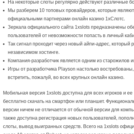
На некоторые слоты регулярно действуют различные б
Мы разберем 10 топовых провайдеров, которые являю
официальными партнерами онлайн казино 1хСлотс.
Зеркала официального сайта 1xslots предназначены об
пользователей от невозможности попасть в личный каби
Так сигнал проходит через новый айпи-адрес, который 
независимом хостинге.
Компания-разработчик является одним из старожилов и
Игры от разработчика Playson настолько востребованы,
встретить, пожалуй, во всех крупных онлайн казино.
Мобильная версия 1xslots доступна для всех игроков и е
бесплатно скачать на смартфон или планшет. Функционал
версии ничем не отличается от обычной версии для компь
также доступна регистрация новых пользователей, попол
слоты, вывод выигранных средств. Всего на 1xslots офиц