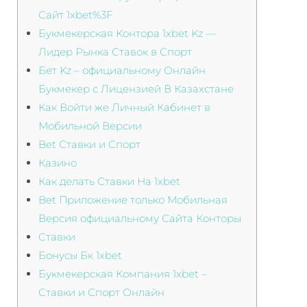
Сайт 1xbet%3F
Букмекерская Контора 1xbet Kz —
Лидер Рынка Ставок в Спорт
Бет Kz – официальному Онлайн
Букмекер с Лицензией В Казахстане
Как Войти же Личный Кабинет в
Мобильной Версии
Bet Ставки и Спорт
Казино
Как делать Ставки На 1xbet
Bet Приложение только Мобильная
Версия официальному Сайта Конторы
Ставки
Бонусы Бк 1xbet
Букмекерская Компания 1xbet –
Ставки и Спорт Онлайн