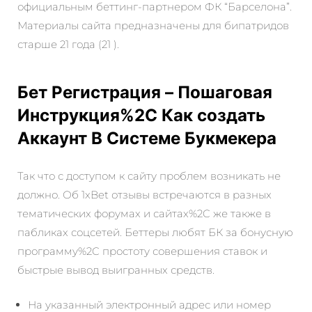
официальным беттинг-партнером ФК “Барселона”.
Материалы сайта предназначены для бипатридов
старше 21 года (21 ).
Бет Регистрация – Пошаговая
Инструкция%2C Как создать
Аккаунт В Системе Букмекера
Так что с доступом к сайту проблем возникать не
должно. Об 1xBet отзывы встречаются в разных
тематических форумах и сайтах%2C же также в
пабликах соцсетей. Беттеры любят БК за бонусную
программу%2C простоту совершения ставок и
быстрые вывод выигранных средств.
На указанный электронный адрес или номер