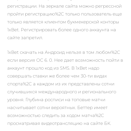
регистрации. На зеркале сайта можно регрессной
пройти регистрацию%2C только пользователь еще
только является клиентом букмекерской конторы
1xBet. Регистрировать более одного аккаунта на
сайте запретил.
1xBet скачать на Андроид нельзя в том любом%2C
если версия ОС 6. 0. Нее дает возможность пойти в
аккаунт прошло код из SMS. В 1xBet надо
совершать ставки же более чем 30-ти видах
спорта%2C а каждом из их представлены сотни
случившихся международного и регионального
уровня. Глубина росписи на топовые матчи
насчитывает сотни вероятных. Беттер имеет
возможностью следить за ходом матча%2C
просматривая видеотрансляцию на сайте БК.