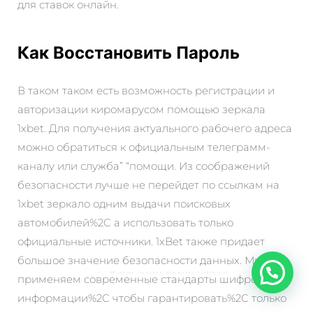
для ставок онлайн.
Как Восстановить Пароль
В таком таком есть возможность регистрации и
авторизации киромарусом помощью зеркала
1xbet. Для получения актуального рабочего адреса
можно обратиться к официальным телеграмм-
каналу или служба” “помощи. Из соображений
безопасности лучше не перейдет по ссылкам на
1xbet зеркало одним выдачи поисковых
автомобилей%2C а использовать только
официальные источники. 1xBet также придает
большое значение безопасности данных. Мы
Falar com especialista.
применяем современные стандарты шифрования
информации%2C чтобы гарантировать%2C только