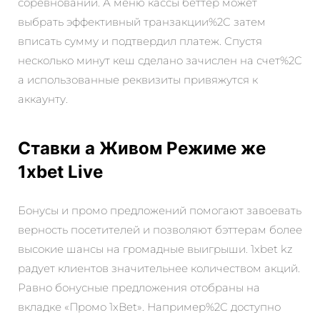
соревнований. А меню кассы беттер может
выбрать эффективный транзакции%2C затем
вписать сумму и подтвердил платеж. Спустя
несколько минут кеш сделано зачислен на счет%2C
а использованные реквизиты привяжутся к
аккаунту.
Ставки а Живом Режиме же
1xbet Live
Бонусы и промо предложений помогают завоевать
верность посетителей и позволяют бэттерам более
высокие шансы на громадные выигрыши. 1xbet kz
радует клиентов значительнее количеством акций.
Равно бонусные предложения отобраны на
вкладке «Промо 1xBet». Например%2C доступно