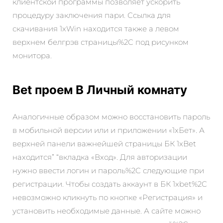
клиентской программы позволяет ускорить
процедуру заключения пари. Ссылка для
скачивания 1xWin находится также а левом
верхнем белгрэв страницы%2C под рисунком
монитора.
Bet проем В Личный комнату
Аналогичные образом можно восстановить пароль
в мобильной версии или и приложении «1хБет». А
верхней панели важнейшей страницы БК 1xBet
находится” “вкладка «Вход». Для авторизации
нужно ввести логин и пароль%2C следующие при
регистрации. Чтобы создать аккаунт в БК 1xbet%2C
невозможно кликнуть по кнопке «Регистрация» и
установить необходимые данные. А сайте можно