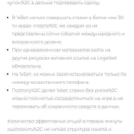
купон%2C а дальше подтвердить сделку.
В 1xBet нельзя совершать ставки а более чем 30-
ти видах спорта%2C же каждом из их
представлены сотни событий международного и
всеаранского уровня.
При одновременном материалов сайта на
других ресурсах активная ссылка на Legalbet
обязательна.
На 1хБет. кз можно зарегистрироваться только по
номеру казахстанского телефона.
Поэтому%2C делая 1xbet ставки без риска%2C
можно полностью сосредоточиться на игре а не
переживать об сохранности средств и данных.
Количество эффективных опций в первых минуты
ошеломить%2C не четкая структура макета и