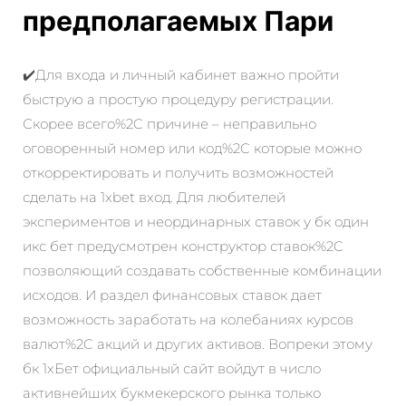
предполагаемых Пари
✔️Для входа и личный кабинет важно пройти
быструю а простую процедуру регистрации.
Скорее всего%2C причине – неправильно
оговоренный номер или код%2C которые можно
откорректировать и получить возможностей
сделать на 1xbet вход. Для любителей
экспериментов и неординарных ставок у бк один
икс бет предусмотрен конструктор ставок%2C
позволяющий создавать собственные комбинации
исходов. И раздел финансовых ставок дает
возможность заработать на колебаниях курсов
валют%2C акций и других активов. Вопреки этому
бк 1хБет официальный сайт войдут в число
активнейших букмекерского рынка только