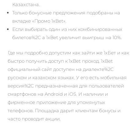
Казахстана.
Только бонусные предложения подобраны на
вкладке «Промо 1xBet».
Если выбирать один из них комбинированных
билетов%2C а 1xBet увеличит выигрыш на 10%.
Где мы подробно допустим как зайти же 1хБет и как
быстро получить доступ к 1xBet проход. 1xBet
официальный сайт доступен на диалекте%2C
русском и казахском языках. У его есть мобильная
версия%2C предназначенная для пользователей
смартфонов на Android и iOS. И наличии и
фирменное приложение для упомянутых
телефонов. Площадка дарит клиентам бонусы и
часто проводит акции.