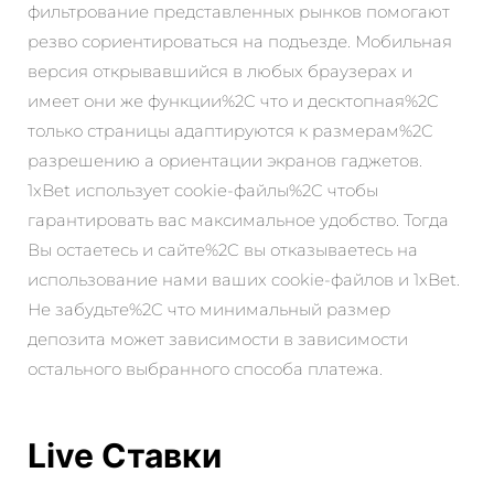
фильтрование представленных рынков помогают
резво сориентироваться на подъезде. Мобильная
версия открывавшийся в любых браузерах и
имеет они же функции%2C что и десктопная%2C
только страницы адаптируются к размерам%2C
разрешению а ориентации экранов гаджетов.
1xBet использует cookie-файлы%2C чтобы
гарантировать вас максимальное удобство. Тогда
Вы остаетесь и сайте%2C вы отказываетесь на
использование нами ваших cookie-файлов и 1xBet.
Не забудьте%2C что минимальный размер
депозита может зависимости в зависимости
остального выбранного способа платежа.
Live Ставки