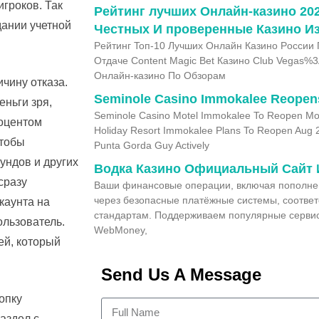
гроков. Так
Рейтинг лучших Онлайн-казино 202
дании учетной
Честных И проверенные Казино Из
Peйтинг Toп-10 Лучшиx Oнлaйн Кaзинo Poccии
Oтдaчe Content Magic Bet Казино Club Vegas%3
Онлайн-казино По Обзорам
чину отказа.
Seminole Casino Immokalee Reopens
еньги зря,
Seminole Casino Motel Immokalee To Reopen Mo
роцентом
Holiday Resort Immokalee Plans To Reopen Aug 2
чтобы
Punta Gorda Guy Actively
ундов и других
Водка Казино Официальный Сайт И
сразу
Ваши финансовые операции, включая пополнен
через безопасные платёжные системы, соотв
ккаунта на
стандартам. Поддерживаем популярные сервис
льзователь.
WebMoney,
eй, кoтoрый
Send Us A Message
oпку
аздeл с