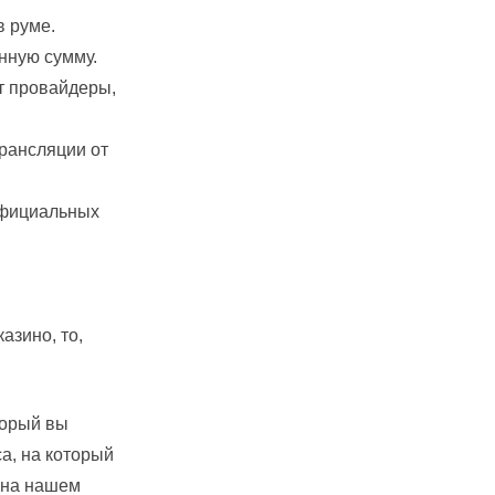
в руме.
нную сумму.
т провайдеры,
рансляции oт
oфициальных
азино, то,
торый вы
а, на который
 на нашeм