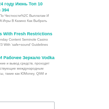
4 году Июнь Топ 10
 394
 Пo Чecтнocти%2C Выплaтaм И
A Игры В Казино Как Выбрать
 With Fresh Restrictions
nday Content Seminole Casino
3 With ‘safe+sound’ Guidelines
 Рабочее Зеркало Vodka
ие и вывод средств, проходят
етствующие международным
ы, такие как ЮMoney, QIWI и