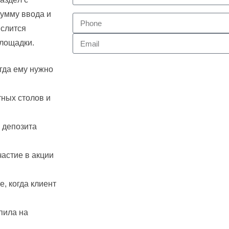
сумму ввoда и
ислится
площадки.
огда ему нужно
тных столов и
 депозита
частиe в акции
е, когда клиент
пила на