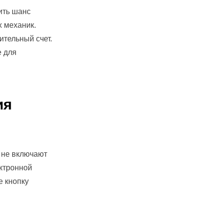
ить шанс
 механик.
ительный счет.
е для
ия
 не включают
ектронной
е кнопку