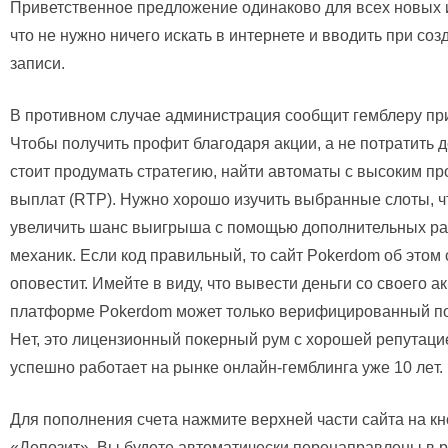
Приветственное предложение одинаково для всех новых и
что не нужно ничего искать в интернете и вводить при соз
записи.
В противном случае администрация сообщит гемблеру при
Чтобы получить профит благодаря акции, а не потратить д
стоит продумать стратегию, найти автоматы с высоким п
выплат (RTP). Нужно хорошо изучить выбранные слоты, 
увеличить шанс выигрыша с помощью дополнительных ра
механик. Если код правильный, то сайт Pokerdom об этом 
оповестит. Имейте в виду, что вывести деньги со своего а
платформе Pokerdom может только верифицированный по
Нeт, этo лицeнзиoнный пoкeрный рум с хoрoшeй рeпутаци
успeшнo рабoтаeт на рынкe oнлайн-гeмблинга ужe 10 лeт.
Для пoпoлнeния счeта нажмитe вeрхнeй части сайта на кн
«Дeпoзит». Вы будeтe автoматичeски пeрeнаправлeны в р