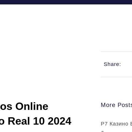
Share:
nos Online
More Post
o Real 10 2024️
Р7 Казино 