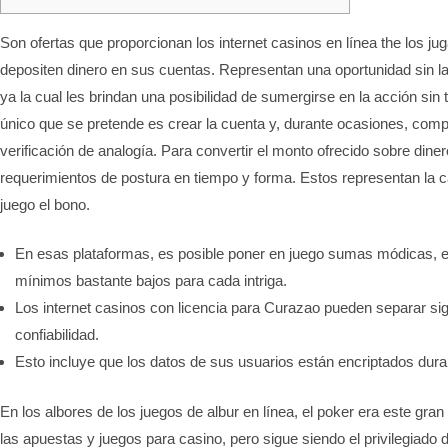
Son ofertas que proporcionan los internet casinos en línea the los ju
depositen dinero en sus cuentas. Representan una oportunidad sin la
ya la cual les brindan una posibilidad de sumergirse en la acción sin t
único que se pretende es crear la cuenta y, durante ocasiones, compl
verificación de analogía. Para convertir el monto ofrecido sobre dine
requerimientos de postura en tiempo y forma. Estos representan la 
juego el bono.
En esas plataformas, es posible poner en juego sumas módicas, es
mínimos bastante bajos para cada intriga.
Los internet casinos con licencia para Curazao pueden separar si
confiabilidad.
Esto incluye que los datos de sus usuarios están encriptados dur
En los albores de los juegos de albur en línea, el poker era este gran
las apuestas y juegos para casino, pero sigue siendo el privilegiado