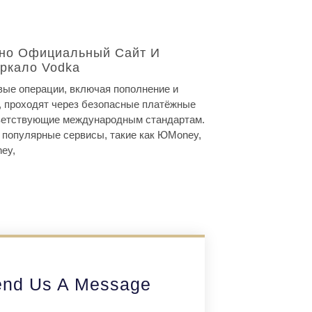
ино Официальный Сайт И
ркало Vodka
ые операции, включая пополнение и
, проходят через безопасные платёжные
ветствующие международным стандартам.
популярные сервисы, такие как ЮMoney,
ey,
nd Us A Message