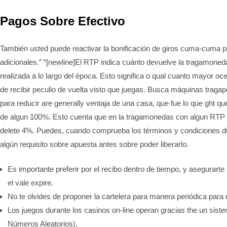
Pagos Sobre Efectivo
También usted puede reactivar la bonificación de giros cuma-cuma pa
adicionales.” “[newline]El RTP indica cuánto devuelve la tragamone
realizada a lo largo del época. Esto significa o qual cuanto mayor oce
de recibir peculio de vuelta visto que juegas. Busca máquinas trag
para reducir are generally ventaja de una casa, que fue lo que ght q
de algun 100%. Esto cuenta que en la tragamonedas con algun RTP d
delete 4%. Puedes, cuando comprueba los términos y condiciones du
algún requisito sobre apuesta antes sobre poder liberarlo.
Es importante preferir por el recibo dentro de tiempo, y asegurarte
el vale expire.
No te olvides de proponer la cartelera para manera periódica para
Los juegos durante los casinos on-line operan gracias the un s
Números Aleatorios).