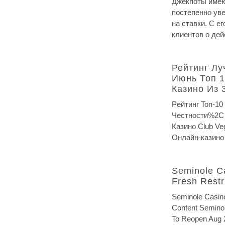
Джекпоты имею
постепенно уве
на ставки. С 
клиентов о де
Рейтинг Лу
Июнь Топ 
Казино Из 
Peйтинг Toп-1
Чecтнocти%2C 
Казино Club V
Онлайн-казино
Seminole C
Fresh Restr
Seminole Casin
Content Semino
To Reopen Aug 2