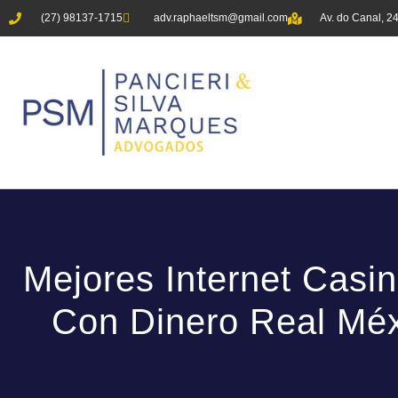
(27) 98137-1715
adv.raphaeltsm@gmail.com
Av. do Canal, 2
Mejores Internet Casi
Con Dinero Real Mé