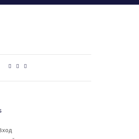
s
Вход