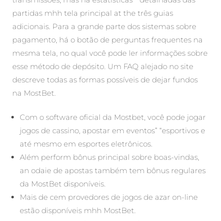
partidas mhh tela principal at the três guias
adicionais. Para a grande parte dos sistemas sobre
pagamento, há o botão de perguntas frequentes na
mesma tela, no qual você pode ler informações sobre
esse método de depósito. Um FAQ alejado no site
descreve todas as formas possíveis de dejar fundos
na MostBet.
Com o software oficial da Mostbet, você pode jogar
jogos de cassino, apostar em eventos” “esportivos e
até mesmo em esportes eletrônicos.
Além perform bônus principal sobre boas-vindas,
an odaie de apostas também tem bônus regulares
da MostBet disponíveis.
Mais de cem provedores de jogos de azar on-line
estão disponíveis mhh MostBet.