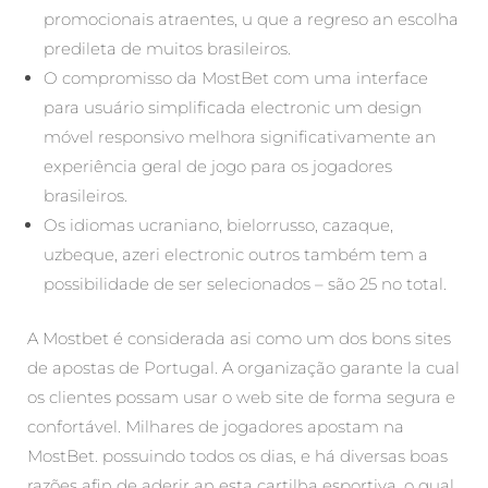
promocionais atraentes, u que a regreso an escolha
predileta de muitos brasileiros.
O compromisso da MostBet com uma interface
para usuário simplificada electronic um design
móvel responsivo melhora significativamente an
experiência geral de jogo para os jogadores
brasileiros.
Os idiomas ucraniano, bielorrusso, cazaque,
uzbeque, azeri electronic outros também tem a
possibilidade de ser selecionados – são 25 no total.
A Mostbet é considerada asi como um dos bons sites
de apostas de Portugal. A organização garante la cual
os clientes possam usar o web site de forma segura e
confortável. Milhares de jogadores apostam na
MostBet. possuindo todos os dias, e há diversas boas
razões afin de aderir an esta cartilha esportiva, o qual