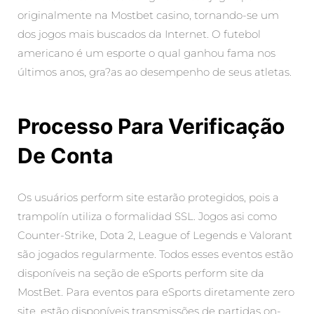
originalmente na Mostbet casino, tornando-se um
dos jogos mais buscados da Internet. O futebol
americano é um esporte o qual ganhou fama nos
últimos anos, gra?as ao desempenho de seus atletas.
Processo Para Verificação
De Conta
Os usuários perform site estarão protegidos, pois a
trampolín utiliza o formalidad SSL. Jogos asi como
Counter-Strike, Dota 2, League of Legends e Valorant
são jogados regularmente. Todos esses eventos estão
disponíveis na seção de eSports perform site da
MostBet. Para eventos para eSports diretamente zero
site, estão disponíveis transmissões de partidas on-