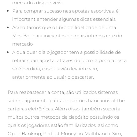
mercados disponíveis.
Para comprar sucesso nas apostas esportivas, é
important entender algumas dicas essenciais.
Acreditamos que o libro de fidelidade de uma
MostBet para iniciantes é o mais interessante do
mercado.
A qualquer dia o jogador tem a possibilidade de
retirar suan aposta, através do lucro, a good aposta
só é perdida, caso u avião levante voo,
anteriormente ao usuário descartar.
Para reabastecer a conta, são utilizados sistemas
sobre pagamento padrão – cartões bancários at the
carteiras eletrônicas. Além disso, também suporta
muitos outros métodos de depósito possuindo os
quais os jogadores estão familiarizados, asi como
Open Banking, Perfect Money ou Multibanco. Sim,