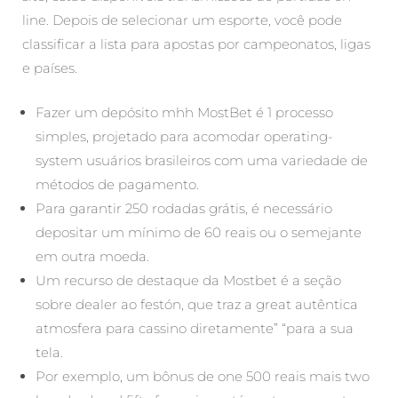
line. Depois de selecionar um esporte, você pode
classificar a lista para apostas por campeonatos, ligas
e países.
Fazer um depósito mhh MostBet é 1 processo
simples, projetado para acomodar operating-
system usuários brasileiros com uma variedade de
métodos de pagamento.
Para garantir 250 rodadas grátis, é necessário
depositar um mínimo de 60 reais ou o semejante
em outra moeda.
Um recurso de destaque da Mostbet é a seção
sobre dealer ao festón, que traz a great autêntica
atmosfera para cassino diretamente” “para a sua
tela.
Por exemplo, um bônus de one 500 reais mais two