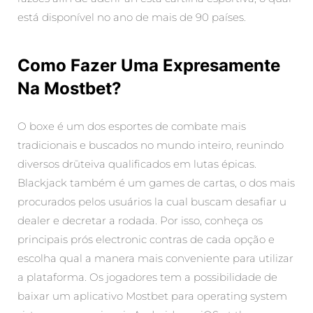
está disponível no ano de mais de 90 países.
Como Fazer Uma Expresamente
Na Mostbet?
O boxe é um dos esportes de combate mais
tradicionais e buscados no mundo inteiro, reunindo
diversos drūteiva qualificados em lutas épicas.
Blackjack também é um games de cartas, o dos mais
procurados pelos usuários la cual buscam desafiar u
dealer e decretar a rodada. Por isso, conheça os
principais prós electronic contras de cada opção e
escolha qual a manera mais conveniente para utilizar
a plataforma. Os jogadores tem a possibilidade de
baixar um aplicativo Mostbet para operating system