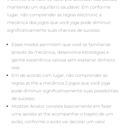
mantendo um equilíbrio saudável. Em conforme
lugar, não comprender as regras electronic a
mecânica dos jogos que você joga pode diminuir
significativamente suas chances de sucesso.
Esses modos permitem que você se familiarize
através da mecânica, desenvolva estratégias e
ganhe experiência valiosa sem explanar dinheiro
real.
Em de acordo com lugar, não comprender as
regras at the a mecânica 2 jogos que você joga
pode diminuir significativamente suas possibilities
de sucesso.
Mostbet Aviator consiste basicamente em fazer
uma aposta at the acompanhar o trajeto de um
avião, conforme o avião vai decolar um valor