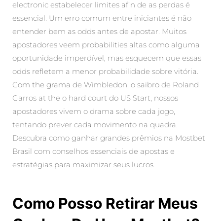
electronic estabelecer limites afin de as perdas é
essencial. Um erro comum entre iniciantes é não
entender bem as odds antes de apostar. Muitos
apostadores veem probabilities altas como alguma
oportunidade imperdível, mas esquecem que essas
odds refletem a menor probabilidade sobre vitória.
Com the grama de Wimbledon, o saibro de Roland
Garros at the o hard court do US Start, nossos
apostadores vivem o drama sobre cada jogo,
tentando prever cada movimento na quadra.
Descubra como ganhar grandes prêmios na Mostbet
Brasil com conselhos essenciais de apostas e
estratégias para maximizar seus lucros.
Como Posso Retirar Meus