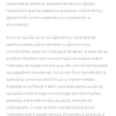
usabilidade perfeita, apresentando um design
responsivo que se adapta a qualquer mecanismo,
garantindo uman experiência consistente e
envolvente.
Com an ajuda carry out aplicativo, você terá an
oportunidade sobre escolher o idioma mais
conveniente, pois há mais para 20 deles. A casa de ex
profeso Mostbet com uma ampla variedade sobre
métodos de pagamentos que são convenientes para
os jogadores brasileiros, incluindo Pics, transferência
bancária, carteiras eletrônicas e criptomoedas.
Mostbet é confiável e bem avaliada pelos usuários,
isso pois o site é seguro e protege os informações
pessoais e bancários dos usuários, através de
criptografia. O site também proporciona bons
métodos sobre pagamentos, eficientes e seguros, e