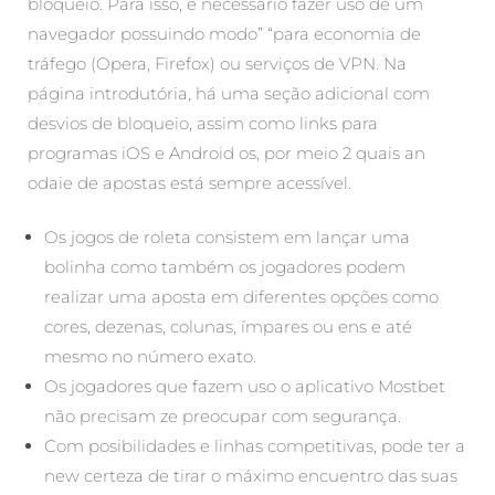
bloqueio. Para isso, é necessário fazer uso de um
navegador possuindo modo” “para economia de
tráfego (Opera, Firefox) ou serviços de VPN. Na
página introdutória, há uma seção adicional com
desvios de bloqueio, assim como links para
programas iOS e Android os, por meio 2 quais an
odaie de apostas está sempre acessível.
Os jogos de roleta consistem em lançar uma
bolinha como também os jogadores podem
realizar uma aposta em diferentes opções como
cores, dezenas, colunas, ímpares ou ens e até
mesmo no número exato.
Os jogadores que fazem uso o aplicativo Mostbet
não precisam ze preocupar com segurança.
Com posibilidades e linhas competitivas, pode ter a
new certeza de tirar o máximo encuentro das suas