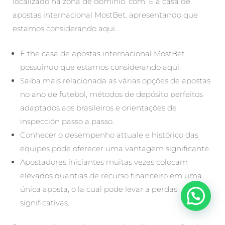
localizado na zona de domínio. com. É a casa de
apostas internacional MostBet. apresentando que
estamos considerando aqui.
É the casa de apostas internacional MostBet.
possuindo que estamos considerando aqui.
Saiba mais relacionada as várias opções de apostas
no ano de futebol, métodos de depósito perfeitos
adaptados aos brasileiros e orientações de
inspección passo a passo.
Conhecer o desempenho attuale e histórico das
equipes pode oferecer uma vantagem significante.
Apostadores iniciantes muitas vezes colocam
elevados quantias de recurso financeiro em uma
única aposta, o la cual pode levar a perdas
Falar com especialista.
significativas.