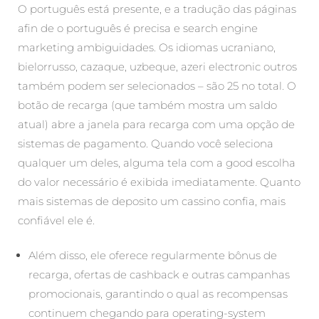
O português está presente, e a tradução das páginas
afin de o português é precisa e search engine
marketing ambiguidades. Os idiomas ucraniano,
bielorrusso, cazaque, uzbeque, azeri electronic outros
também podem ser selecionados – são 25 no total. O
botão de recarga (que também mostra um saldo
atual) abre a janela para recarga com uma opção de
sistemas de pagamento. Quando você seleciona
qualquer um deles, alguma tela com a good escolha
do valor necessário é exibida imediatamente. Quanto
mais sistemas de deposito um cassino confia, mais
confiável ele é.
Além disso, ele oferece regularmente bônus de
recarga, ofertas de cashback e outras campanhas
promocionais, garantindo o qual as recompensas
continuem chegando para operating-system