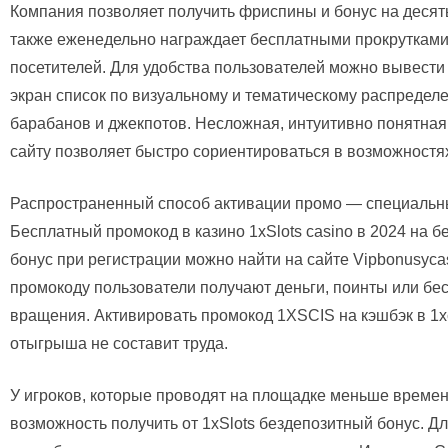
Компания позволяет получить фриспины и бонус на десяты
также еженедельно награждает бесплатными прокруткам
посетителей. Для удобства пользователей можно вывести
экран список по визуальному и тематическому распределе
барабанов и джекпотов. Несложная, интуитивно понятная
сайту позволяет быстро сориентироваться в возможностях
Распространенный способ активации промо ― специальн
Бесплатный промокод в казино 1xSlots casino в 2024 на 
бонус при регистрации можно найти на сайте Vipbonusyca
промокоду пользователи получают деньги, поинты или бе
вращения. Активировать промокод 1XSCIS на кэшбэк в 1х
отыгрыша не составит труда.
У игроков, которые проводят на площадке меньше времени
возможность получить от 1xSlots бездепозитный бонус. Дл