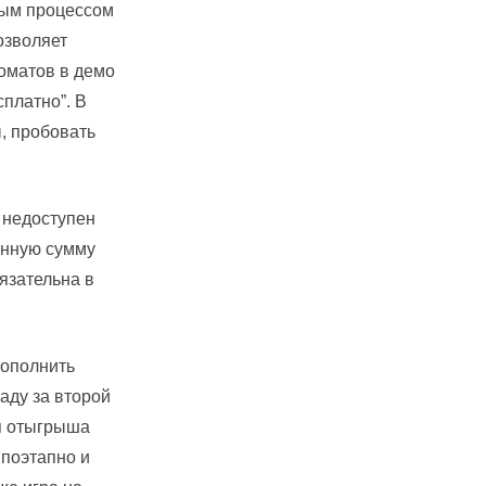
вым процессом
позволяет
томатов в демо
сплатно”. В
, пробовать
н недоступен
ченную сумму
язательна в
пополнить
аду за второй
я отыгрыша
 поэтапно и