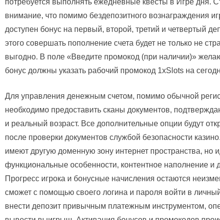
потребуется выполнять ежедневные квесты в Игре дня. С
внимание, что помимо бездепозитного вознаграждения и
доступен бонус на первый, второй, третий и четвертый де
этого совершать пополнение счета будет не только не стр
выгодно. В поле «Введите промокод (при наличии)» жела
бонус должны указать рабочий промокод 1xSlots на сегод
Для управления денежным счетом, помимо обычной регис
необходимо предоставить сканы документов, подтвержда
и реальный возраст. Все дополнительные опции будут отк
после проверки документов службой безопасности казино
имеют другую доменную зону интернет пространства, но 
функциональные особенности, контентное наполнение и д
Прогресс игрока и бонусные начисления остаются неизме
сможет с помощью своего логина и пароля войти в личный
внести депозит привычным платежным инструментом, оп
вывести выигрыш. Активация бонусов и промокодов прои