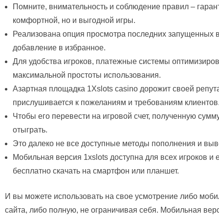
Помните, внимательность и соблюдение правил – гарант
комфортной, но и выгодной игры.
Реализована опция просмотра последних запущенных 
добавление в избранное.
Для удобства игроков, платежные системы оптимизиро
максимальной простоты использования.
Азартная площадка 1Xslots casino дорожит своей репут
прислушивается к пожеланиям и требованиям клиентов
Чтобы его перевести на игровой счет, полученную сумм
отыграть.
Это далеко не все доступные методы пополнения и выв
Мобильная версия 1xslots доступна для всех игроков и
бесплатно скачать на смартфон или планшет.
И вы можете использовать на свое усмотрение либо моб
сайта, либо полную, не ограничивая себя. Мобильная вер