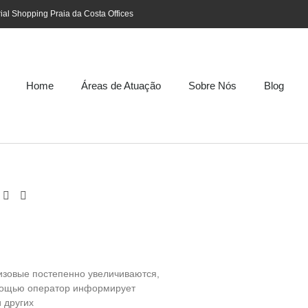
ial Shopping Praia da Costa Offices
Home
Áreas de Atuação
Sobre Nós
Blog
изовые постепенно увеличиваются,
помощью оператор информирует
 других