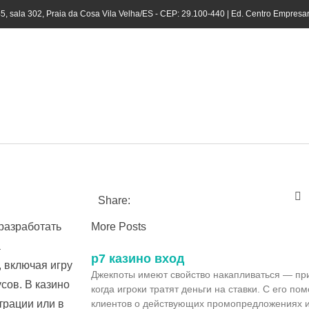
45, sala 302, Praia da Cosa Vila Velha/ES - CEP: 29.100-440 | Ed. Centro Empresar
Share:
разработать
More Posts
а
р7 казино вход
 включая игру
Джекпоты имеют свойство накапливаться — пр
сов. В казино
когда игроки тратят деньги на ставки. С его 
трации или в
клиентов о действующих промопредложениях и