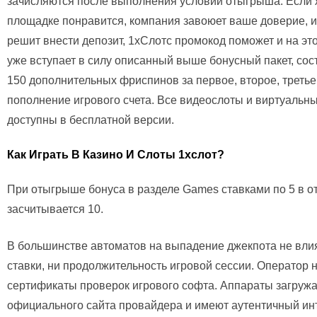
зачисляются после выполнения условий отыгрыша. Если 
площадке понравится, компания завоюет ваше доверие, и
решит внести депозит, 1хСлотс промокод поможет и на это
уже вступает в силу описанный выше бонусный пакет, сос
150 дополнительных фриспинов за первое, второе, третье
пополнение игрового счета. Все видеослоты и виртуальн
доступны в бесплатной версии.
Как Играть В Казино И Слоты 1хслот?
При отыгрыше бонуса в разделе Games ставками по 5 в 
засчитывается 10.
В большинстве автоматов на выпадение джекпота не вли
ставки, ни продолжительность игровой сессии. Оператор 
сертификаты проверок игрового софта. Аппараты загружа
официального сайта провайдера и имеют аутентичный ин