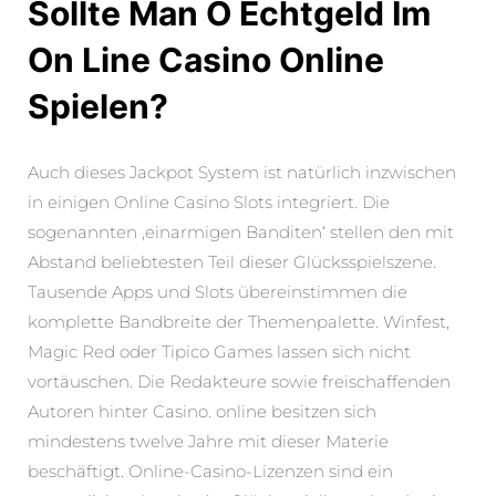
Sollte Man O Echtgeld Im
On Line Casino Online
Spielen?
Auch dieses Jackpot System ist natürlich inzwischen
in einigen Online Casino Slots integriert. Die
sogenannten ‚einarmigen Banditen‘ stellen den mit
Abstand beliebtesten Teil dieser Glücksspielszene.
Tausende Apps und Slots übereinstimmen die
komplette Bandbreite der Themenpalette. Winfest,
Magic Red oder Tipico Games lassen sich nicht
vortäuschen. Die Redakteure sowie freischaffenden
Autoren hinter Casino. online besitzen sich
mindestens twelve Jahre mit dieser Materie
beschäftigt. Online-Casino-Lizenzen sind ein