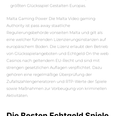
größten Glücksspiel Gestalten Europas.
Malta Gaming Power Die Malta Video gaming
Authority ist pass away staatliche
Regulierungsbehörde vonseiten Malta und gilt als
eine welcher führenden Lizenzierungsinstanzen auf
europäischem Boden. Die Lizenz erlaubt den Betrieb
von Glücksspielangeboten und Echtgeld On the web
Casinos nach geltendem EU-Recht und sind mit
strengen gesetzlichen Auflagen verpflichtet. Dazu
gehören eine regelmäßige Überprüfung der
Zufallszahlengeneratoren und RTP-Werte der Spiele
sowie Maßnahmen zur Vorbeugung von kriminellen
Aktivitäten.
Die Besten Echtgeld Spiele