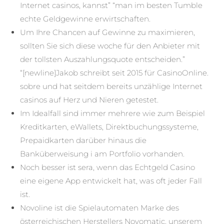
Internet casinos, kannst” “man im besten Tumble
echte Geldgewinne erwirtschaften.
Um Ihre Chancen auf Gewinne zu maximieren,
sollten Sie sich diese woche für den Anbieter mit
der tollsten Auszahlungsquote entscheiden.”
“[newline]Jakob schreibt seit 2015 für CasinoOnline.
sobre und hat seitdem bereits unzählige Internet
casinos auf Herz und Nieren getestet.
Im Idealfall sind immer mehrere wie zum Beispiel
Kreditkarten, eWallets, Direktbuchungssysteme,
Prepaidkarten darüber hinaus die
Banküberweisung i am Portfolio vorhanden.
Noch besser ist sera, wenn das Echtgeld Casino
eine eigene App entwickelt hat, was oft jeder Fall
ist.
Novoline ist die Spielautomaten Marke des
österreichischen Herstellers Novomatic, unserem