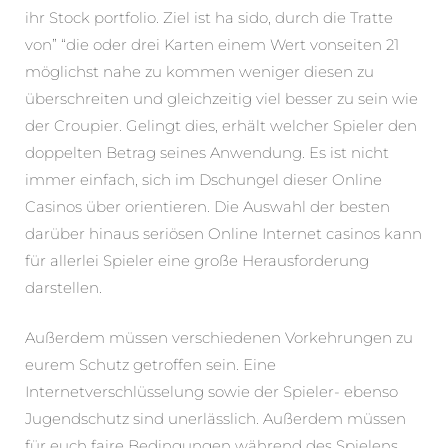
ihr Stock portfolio. Ziel ist ha sido, durch die Tratte
von” “die oder drei Karten einem Wert vonseiten 21
möglichst nahe zu kommen weniger diesen zu
überschreiten und gleichzeitig viel besser zu sein wie
der Croupier. Gelingt dies, erhält welcher Spieler den
doppelten Betrag seines Anwendung. Es ist nicht
immer einfach, sich im Dschungel dieser Online
Casinos über orientieren. Die Auswahl der besten
darüber hinaus seriösen Online Internet casinos kann
für allerlei Spieler eine große Herausforderung
darstellen.
Außerdem müssen verschiedenen Vorkehrungen zu
eurem Schutz getroffen sein. Eine
Internetverschlüsselung sowie der Spieler- ebenso
Jugendschutz sind unerlässlich. Außerdem müssen
für euch faire Bedingungen während des Spielens