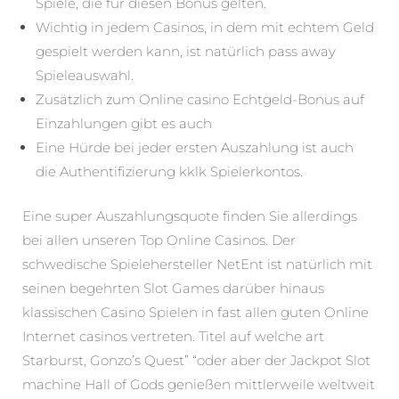
Spiele, die für diesen Bonus gelten.
Wichtig in jedem Casinos, in dem mit echtem Geld
gespielt werden kann, ist natürlich pass away
Spieleauswahl.
Zusätzlich zum Online casino Echtgeld-Bonus auf
Einzahlungen gibt es auch
Eine Hürde bei jeder ersten Auszahlung ist auch
die Authentifizierung kklk Spielerkontos.
Eine super Auszahlungsquote finden Sie allerdings
bei allen unseren Top Online Casinos. Der
schwedische Spielehersteller NetEnt ist natürlich mit
seinen begehrten Slot Games darüber hinaus
klassischen Casino Spielen in fast allen guten Online
Internet casinos vertreten. Titel auf welche art
Starburst, Gonzo’s Quest” “oder aber der Jackpot Slot
machine Hall of Gods genießen mittlerweile weltweit