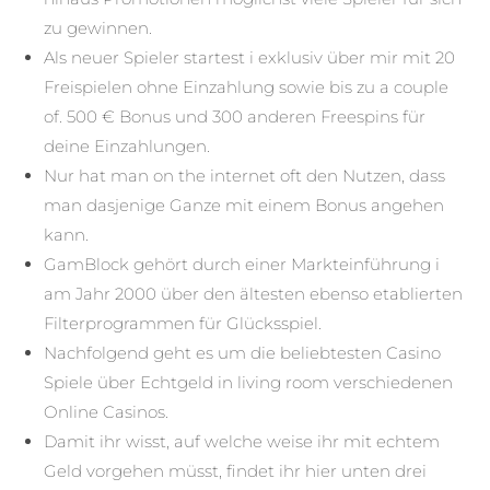
zu gewinnen.
Als neuer Spieler startest i exklusiv über mir mit 20
Freispielen ohne Einzahlung sowie bis zu a couple
of. 500 € Bonus und 300 anderen Freespins für
deine Einzahlungen.
Nur hat man on the internet oft den Nutzen, dass
man dasjenige Ganze mit einem Bonus angehen
kann.
GamBlock gehört durch einer Markteinführung i
am Jahr 2000 über den ältesten ebenso etablierten
Filterprogrammen für Glücksspiel.
Nachfolgend geht es um die beliebtesten Casino
Spiele über Echtgeld in living room verschiedenen
Online Casinos.
Damit ihr wisst, auf welche weise ihr mit echtem
Geld vorgehen müsst, findet ihr hier unten drei