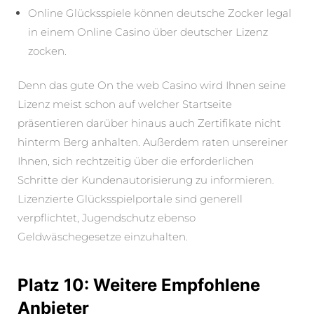
Online Glücksspiele können deutsche Zocker legal
in einem Online Casino über deutscher Lizenz
zocken.
Denn das gute On the web Casino wird Ihnen seine
Lizenz meist schon auf welcher Startseite
präsentieren darüber hinaus auch Zertifikate nicht
hinterm Berg anhalten. Außerdem raten unsereiner
Ihnen, sich rechtzeitig über die erforderlichen
Schritte der Kundenautorisierung zu informieren.
Lizenzierte Glücksspielportale sind generell
verpflichtet, Jugendschutz ebenso
Geldwäschegesetze einzuhalten.
Platz 10: Weitere Empfohlene
Anbieter