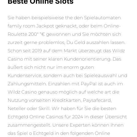
Beste Online Slots
Sie haben beispielsweise the den Spielautomaten
family room Jackpot geknackt, oder beim Online-
Roulette 200″ “€ gewonnen und Sie möchten sich
zurzeit gerne problemlos, Du Geld auszahlen lassen.
Schon seit 2019 auf dem Markt überzeugt das Wildz
Casino mit seiner klaren Kundenorientierung. Das
äußert sich nicht nur im enorm guten
Kundenservice, sondern auch bei Spieleauswahl und
Zahlungsmitteln. Einzahlen mit PayPal ist auch im
Wildz Casino genauso möglich auf welche art die
Nutzung vonseiten Kreditkarten, Paysafecard,
Neteller oder Skrill. Wir haben für Sie die besten
Echtgeld Online Casinos für 2024 in dieser Übersicht
zusammengestellt. Unsere Experten können Ihnen
das Spiel o Echtgeld in den folgenden Online