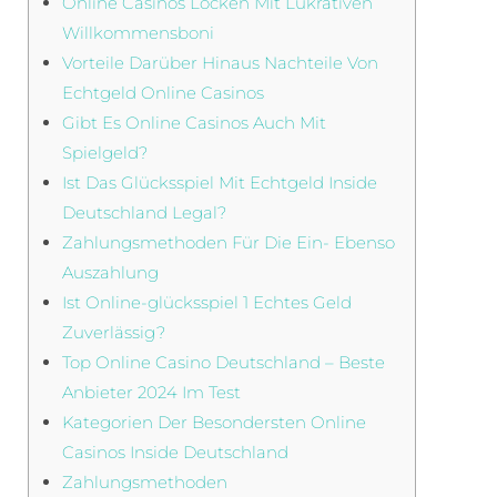
Online Casinos Locken Mit Lukrativen
Willkommensboni
Vorteile Darüber Hinaus Nachteile Von
Echtgeld Online Casinos
Gibt Es Online Casinos Auch Mit
Spielgeld?
Ist Das Glücksspiel Mit Echtgeld Inside
Deutschland Legal?
Zahlungsmethoden Für Die Ein- Ebenso
Auszahlung
Ist Online-glücksspiel 1 Echtes Geld
Zuverlässig?
Top Online Casino Deutschland – Beste
Anbieter 2024 Im Test
Kategorien Der Besondersten Online
Casinos Inside Deutschland
Zahlungsmethoden