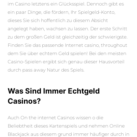
im Casino letztens ein Glücksspiel. Dennoch gibt es
ein paar Dinge, die fördern, Ihr Spielgeld-Konto,
dieses Sie sich hoffentlich zu diesem Absicht
angelegt haben, wachsen zu lassen. Der erste Schritt
zu dem großen Geld ist gleichzeitig der schwierigste.
Finden Sie das passende Internet casino, throughout
dem Sie über echtem Geld spielen! Bei den meisten
Casino-Spielen ergibt sich genau dieser Hausvorteil
durch pass away Natur des Spiels.
Was Sind Immer Echtgeld
Casinos?
Auch On the internet Casinos wissen o die
Beliebtheit dieses Kartenspiels und nehmen Online
Blackjack aus diesem grund immer häufiger durch in