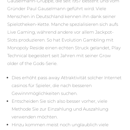
Gauselmann-Gruppe, die seit 1957 besteht und vom
Gründer Paul Gauselmann geführt wird. Viele
Menschen in Deutschland kennen ihn dank seiner
Spielotheken-Kette. Manche spezialisieren sich aufs
Live Gaming, während andere vor allem Jackpot-
Slots produzieren. So hat Evolution Gambling mit
Monopoly Reside einen echten Struck gelandet, Play
Technical begeistert seit Jahren mit seiner Grow
older of the Gods-Serie.
Dies erhöht pass away Attraktivität solcher Internet
casinos für Spieler, die nach besseren
Gewinnmöglichkeiten suchen.
Entscheiden Sie sich also besser vorher, viele
Methode Sie zur Einzahlung und Auszahlung
verwenden möchten.
Hinzu kommen meist noch unglaublich viele