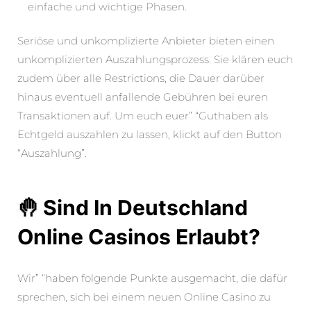
einfache und wichtige Phasen.
Seriöse und unkomplizierte Anbieter bieten einen
unkomplizierten Auszahlungsprozess. Sie klären euch
zudem über alle Restrictions, die Dauer darüber
hinaus eventuell anfallende Gebühren bei euren
Transaktionen auf. Um euch euer” “Guthaben als
Echtgeld auszahlen zu lassen, klickt auf den Button
“Auszahlung”.
🤚 Sind In Deutschland
Online Casinos Erlaubt?
Wir” “haben folgende Punkte ausgemacht, die dafür
sprechen, sich bei einem neuen Online Casino zu