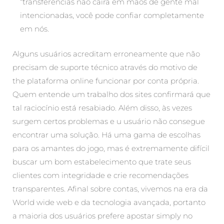
“transferências não cairá em mãos de gente mal
intencionadas, você pode confiar completamente
em nós.
Alguns usuários acreditam erroneamente que não
precisam de suporte técnico através do motivo de
the plataforma online funcionar por conta própria.
Quem entende um trabalho dos sites confirmará que
tal raciocínio está resabiado. Além disso, às vezes
surgem certos problemas e u usuário não consegue
encontrar uma solução. Há uma gama de escolhas
para os amantes do jogo, mas é extremamente difícil
buscar um bom estabelecimento que trate seus
clientes com integridade e crie recomendações
transparentes. Afinal sobre contas, vivemos na era da
World wide web e da tecnologia avançada, portanto
a maioria dos usuários prefere apostar simply no