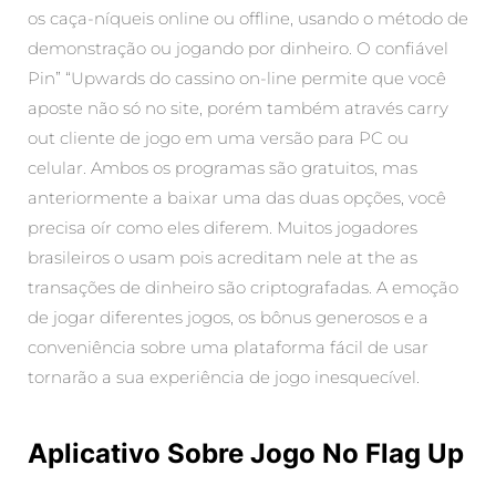
os caça-níqueis online ou offline, usando o método de
demonstração ou jogando por dinheiro. O confiável
Pin” “Upwards do cassino on-line permite que você
aposte não só no site, porém também através carry
out cliente de jogo em uma versão para PC ou
celular. Ambos os programas são gratuitos, mas
anteriormente a baixar uma das duas opções, você
precisa oír como eles diferem. Muitos jogadores
brasileiros o usam pois acreditam nele at the as
transações de dinheiro são criptografadas. A emoção
de jogar diferentes jogos, os bônus generosos e a
conveniência sobre uma plataforma fácil de usar
tornarão a sua experiência de jogo inesquecível.
Aplicativo Sobre Jogo No Flag Up