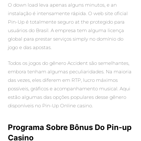
O down load leva apenas alguns minutos, e an
instalação é intensamente rápida. O web site oficial
Pin-Up é totalmente seguro at the protegido para
usuários do Brasil. A empresa tem alguma licença
global para prestar serviços simply no domínio do
jogo e das apostas.
Todos os jogos do gênero Accident são semelhantes,
embora tenham algumas peculiaridades. Na maioria
das vezes, eles diferem em RTP, lucro máximos
possíveis, gráficos e acompanhamento musical. Aqui
estão algumas das opções populares desse gênero
disponíveis no Pin-Up Online casino.
Programa Sobre Bônus Do Pin-up
Casino