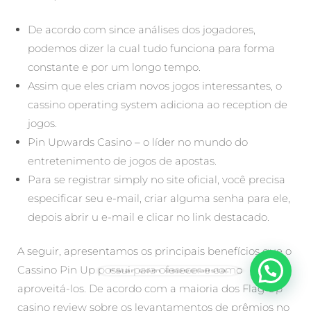
De acordo com since análises dos jogadores,
podemos dizer la cual tudo funciona para forma
constante e por um longo tempo.
Assim que eles criam novos jogos interessantes, o
cassino operating system adiciona ao reception de
jogos.
Pin Upwards Casino – o líder no mundo do
entretenimento de jogos de apostas.
Para se registrar simply no site oficial, você precisa
especificar seu e-mail, criar alguma senha para ele,
depois abrir u e-mail e clicar no link destacado.
A seguir, apresentamos os principais benefícios que o
Falar com especialista.
Cassino Pin Up possui para oferecer e como
aproveitá-los. De acordo com a maioria dos Flag Up
casino review sobre os levantamentos de prêmios no