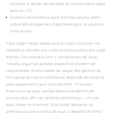
escolher a versão apropriada do cliente sobre jogos
para teu PC.
Existem vários bônus para distintas seções, além
sobre bônus especiais disponíveis para os usuários
mais ativos.
Para coger nessa, basta sony ericsson inscrever no
website e atender aos critérios estipulados para cada
evento. Por exemplo, em o campeonato de caça-
níqueis, algumas apostas específicas podem ser
requisitadas. A velocidade de saque dos ganhos do
Pin upwards casino withdrawal depende do sistema
para pagamento que você escolher. O recurso
financeiro vai para cartões bancários dentro de
poucos dias, afin de carteiras eletrônicas – um par
para horas no máximo. Você pode descartar os
prêmios só para a conta da qual o depósito foi feito.”