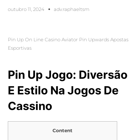
outubro 11, 2024
adv.raphaeltsm
Pin Up On Line Casino Aviator Pin Upwards Apostas
Esportivas
Pin Up Jogo: Diversão
E Estilo Na Jogos De
Cassino
Content