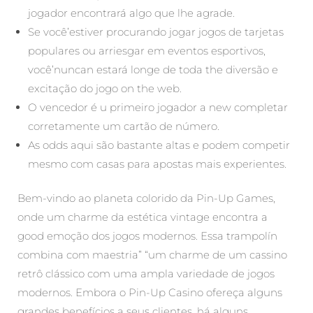
jogador encontrará algo que lhe agrade.
Se você’estiver procurando jogar jogos de tarjetas
populares ou arriesgar em eventos esportivos,
você’nuncan estará longe de toda the diversão e
excitação do jogo on the web.
O vencedor é u primeiro jogador a new completar
corretamente um cartão de número.
As odds aqui são bastante altas e podem competir
mesmo com casas para apostas mais experientes.
Bem-vindo ao planeta colorido da Pin-Up Games,
onde um charme da estética vintage encontra a
good emoção dos jogos modernos. Essa trampolín
combina com maestria” “um charme de um cassino
retrô clássico com uma ampla variedade de jogos
modernos. Embora o Pin-Up Casino ofereça alguns
grandes benefícios a seus clientes, há alguns