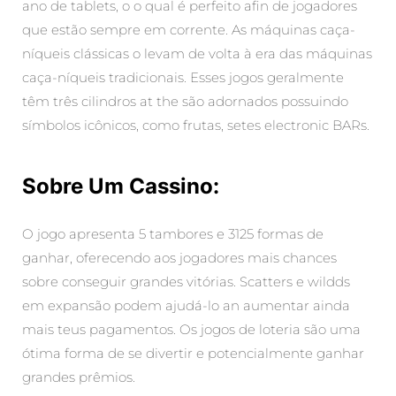
ano de tablets, o o qual é perfeito afin de jogadores
que estão sempre em corrente. As máquinas caça-
níqueis clássicas o levam de volta à era das máquinas
caça-níqueis tradicionais. Esses jogos geralmente
têm três cilindros at the são adornados possuindo
símbolos icônicos, como frutas, setes electronic BARs.
Sobre Um Cassino:
O jogo apresenta 5 tambores e 3125 formas de
ganhar, oferecendo aos jogadores mais chances
sobre conseguir grandes vitórias. Scatters e wildds
em expansão podem ajudá-lo an aumentar ainda
mais teus pagamentos. Os jogos de loteria são uma
ótima forma de se divertir e potencialmente ganhar
grandes prêmios.