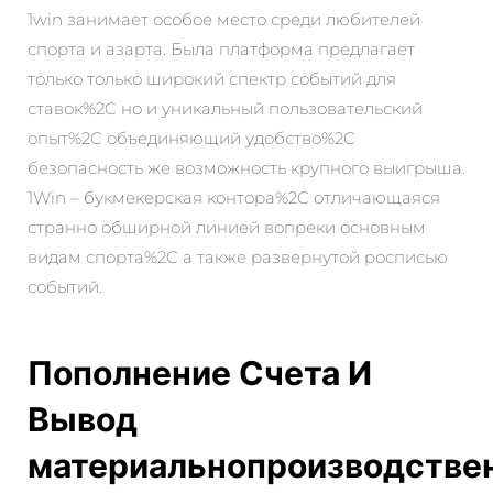
1win занимает особое место среди любителей
спорта и азарта. Была платформа предлагает
только только широкий спектр событий для
ставок%2C но и уникальный пользовательский
опыт%2C объединяющий удобство%2C
безопасность же возможность крупного выигрыша.
1Win – букмекерская контора%2C отличающаяся
странно обширной линией вопреки основным
видам спорта%2C а также развернутой росписью
событий.
Пополнение Счета И
Вывод
материальнопроизводстве