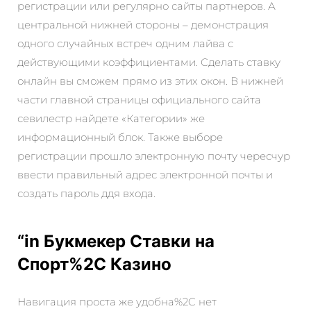
регистрации или регулярно сайты партнеров. А
центральной нижней стороны – демонстрация
одного случайных встреч одним лайва с
действующими коэффициентами. Сделать ставку
онлайн вы сможем прямо из этих окон. В нижней
части главной страницы официального сайта
севилестр найдете «Категории» же
информационный блок. Также выборе
регистрации прошло электронную почту чересчур
ввести правильный адрес электронной почты и
создать пароль ддя входа.
“in Букмекер Ставки на
Спорт%2C Казино
Навигация проста же удобна%2C нет