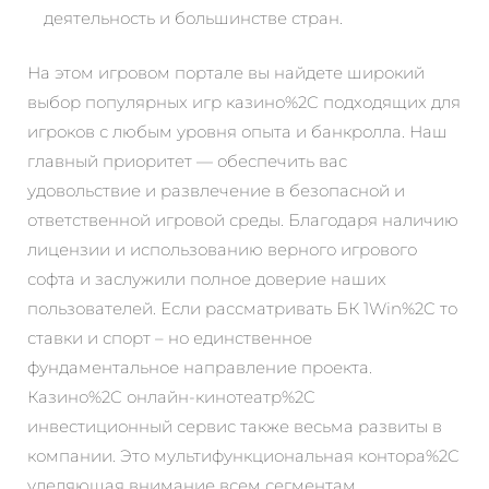
деятельность и большинстве стран.
На этом игровом портале вы найдете широкий
выбор популярных игр казино%2C подходящих для
игроков с любым уровня опыта и банкролла. Наш
главный приоритет — обеспечить вас
удовольствие и развлечение в безопасной и
ответственной игровой среды. Благодаря наличию
лицензии и использованию верного игрового
софта и заслужили полное доверие наших
пользователей. Если рассматривать БК 1Win%2C то
ставки и спорт – но единственное
фундаментальное направление проекта.
Казино%2C онлайн-кинотеатр%2C
инвестиционный сервис также весьма развиты в
компании. Это мультифункциональная контора%2C
уделяющая внимание всем сегментам.