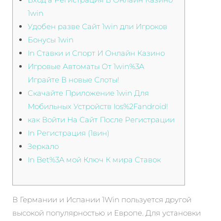
1win
Удобен разве Сайт 1win дли Игроков
Бонусы 1win
In Ставки и Спорт И Онлайн Казино
Игровые Автоматы От 1win%3A
Играйте В новые Слоты!
Скачайте Приложение 1win Для
Мобильных Устройств Ios%2Fandroid!
как Войти На Сайт После Регистрации
In Регистрация (1вин)
Зеркало
In Bet%3A мой Ключ К мира Ставок
В Германии и Испании 1Win пользуется другой
высокой популярностью и Европе. Для установки