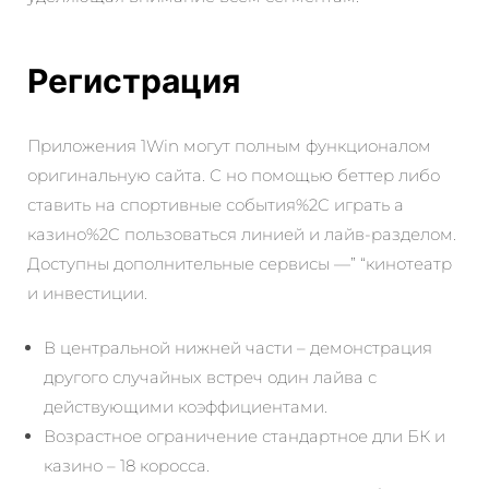
Регистрация
Приложения 1Win могут полным функционалом
оригинальную сайта. С но помощью беттер либо
ставить на спортивные события%2C играть а
казино%2C пользоваться линией и лайв-разделом.
Доступны дополнительные сервисы —” “кинотеатр
и инвестиции.
В центральной нижней части – демонстрация
другого случайных встреч один лайва с
действующими коэффициентами.
Возрастное ограничение стандартное дли БК и
казино – 18 коросса.