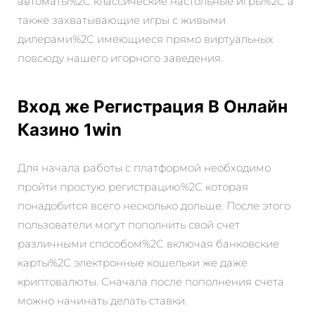
автоматы%2C классические настольные игры%2C а
также захватывающие игры с живыми
дилерами%2C имеющиеся прямо виртуальных
повсюду нашего игорного заведения.
Вход же Регистрация В Онлайн
Казино 1win
Для начала работы с платформой необходимо
пройти простую регистрацию%2C которая
понадобится всего несколько дольше. После этого
пользователи могут пополнить свой счет
различными способом%2C включая банковские
карты%2C электронные кошельки же даже
криптовалюты. Сначала после пополнения счета
можно начинать делать ставки.