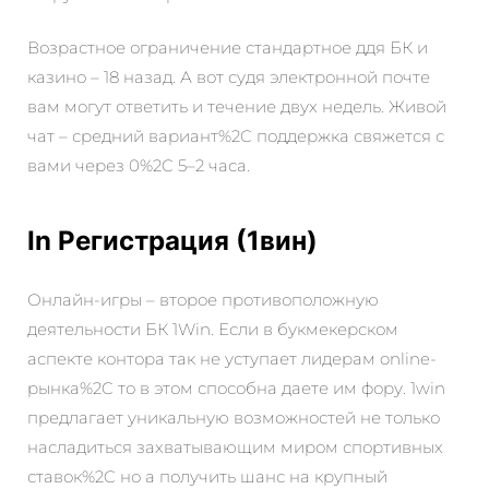
Возрастное ограничение стандартное ддя БК и
казино – 18 назад. А вот судя электронной почте
вам могут ответить и течение двух недель. Живой
чат – средний вариант%2C поддержка свяжется с
вами через 0%2C 5–2 часа.
In Регистрация (1вин)
Онлайн-игры – второе противоположную
деятельности БК 1Win. Если в букмекерском
аспекте контора так не уступает лидерам online-
рынка%2C то в этом способна даете им фору. 1win
предлагает уникальную возможностей не только
насладиться захватывающим миром спортивных
ставок%2C но а получить шанс на крупный