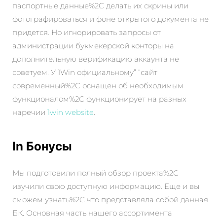
паспортные данные%2C делать их скрины или
фотографироваться и фоне открытого документа не
придется. Но игнорировать запросы от
администрации букмекерской конторы на
дополнительную верификацию аккаунта не
советуем. У 1Win официальному” “сайт
современный%2C оснащен об необходимым
функционалом%2C функционирует на разных
наречии
1win website
.
In Бонусы
Мы подготовили полный обзор проекта%2C
изучили свою доступную информацию. Еще и вы
сможем узнать%2C что представляла собой данная
БК. Основная часть нашего ассортимента