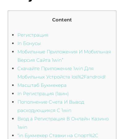
Content
Регистрация
In Бонусы
Мобильные Приложения И Мобильная
Версия Сайта 1win”
Скачайте Приложение 1win Для
Мобильных Устройств Ios%2Fandroid!
Масштаб Букмекера
In Регистрация (1вин)
Пополнение Счета И Вывод
расходующихся C 1win
Вход а Регистрация В Онлайн Казино
1win
“in Букмекер Ставки на Спорт%2C