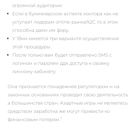
огромной аудитории.
Если в букмекерском аспекте контора как не
уступает лидерам online-рынка%2C то а этом
способна даем им фору.
У 1Вин имеется три варианте осуществления
этой процедуры.
После только вам будет отправлено SMS с
логином и паролем ддя доступа к своему
личному кабинету.
Она признается понадежнее регулятором и на
законных основаниях проводит свою деятельность
а большинстве стран. Азартные игры не являетесь
средством заработка же могут привести ко
финансовым потерям.”