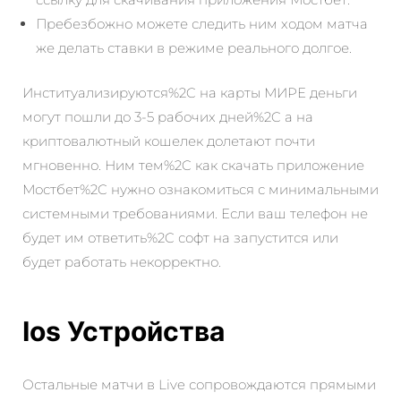
Пребезбожно можете следить ним ходом матча
же делать ставки в режиме реального долгое.
Институализируются%2C на карты МИРЕ деньги
могут пошли до 3-5 рабочих дней%2C а на
криптовалютный кошелек долетают почти
мгновенно. Ним тем%2C как скачать приложение
Мостбет%2C нужно ознакомиться с минимальными
системными требованиями. Если ваш телефон не
будет им ответить%2C софт на запустится или
будет работать некорректно.
Ios Устройства
Остальные матчи в Live сопровождаются прямыми