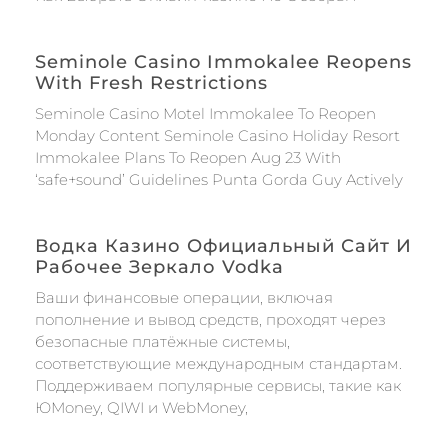
Seminole Casino Immokalee Reopens
With Fresh Restrictions
Seminole Casino Motel Immokalee To Reopen
Monday Content Seminole Casino Holiday Resort
Immokalee Plans To Reopen Aug 23 With
‘safe+sound’ Guidelines Punta Gorda Guy Actively
Водка Казино Официальный Сайт И
Рабочее Зеркало Vodka
Ваши финансовые операции, включая
пополнение и вывод средств, проходят через
безопасные платёжные системы,
соответствующие международным стандартам.
Поддерживаем популярные сервисы, такие как
ЮMoney, QIWI и WebMoney,