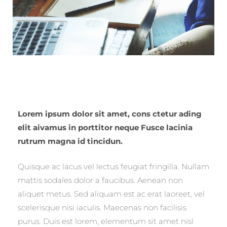
Lorem ipsum dolor sit amet, cons ctetur ading
elit aivamus in porttitor neque Fusce lacinia
rutrum magna id tincidun.
Quisque ac lacus vel lectus feugiat fringilla. Nullam
mattis sodales dolor a faucibus. Aenean non
aliquet metus. Sed aliquam est ac erat laoreet, vel
scelerisque nisi iaculis. Maecenas non facilisis
purus. Duis est lorem, elementum sit amet nisl