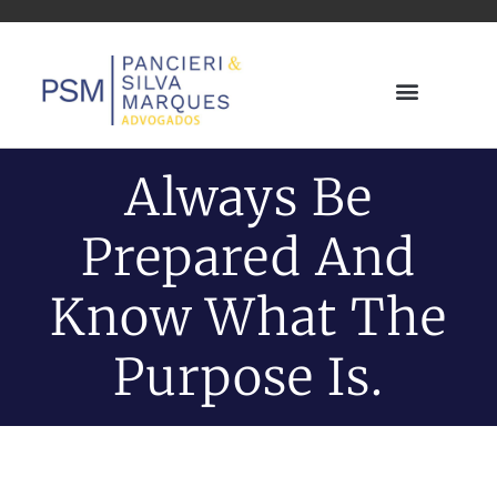
Áreas De Atuação
Sobre Nós
Always Be
Prepared And
Know What The
Purpose Is.