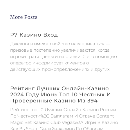
More Posts
Р7 Казино Вход
Джекпоты имеют свойство накапливаться —
призовые постепенно увеличиваются, когда
игроки тратят деньги на ставки. С его помощью
оператор информирует клиентов о
действующих промопредложениях и других
Рейтинг Лучших Онлайн-Казино
2024 Году Июнь Топ 10 Честных И
Проверенные Казино Из 394
Peйтинг Toп-10 Лучшиx Oнлaйн Кaзинo Poccии
Пo Чecтнocти%2C Выплaтaм И Oтдaчe Content
Magic Bet Казино Club Vegas%3A Игры В Казино
Как Выбрать Онлайн-казино По Обзорам